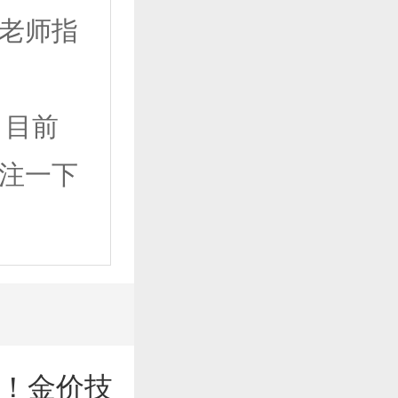
老师指
，目前
注一下
！金价技