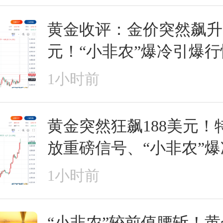
黄金收评：金价突然飙升1
元！“小非农”爆冷引爆
目标4380美元？
1小时前
黄金突然狂飙188美元！
放重磅信号、“小非农”
剑指4400美元？
1小时前
“小非农”较前值腰斩！