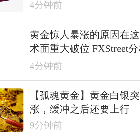
4分钟前
黄金惊人暴涨的原因在这
术面重大破位 FXStree
走势分析
4分钟前
【孤魂黄金】黄金白银突
涨，缓冲之后还要上行
9分钟前