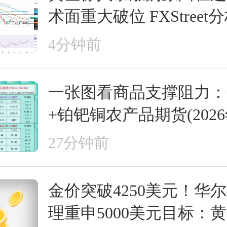
术面重大破位 FXStree
走势分析
4分钟前
一张图看商品支撑阻力：
+铂钯铜农产品期货(2026
日)
27分钟前
金价突破4250美元！华
理重申5000美元目标：