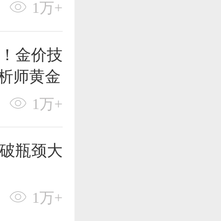
1万+
！金价技
t分析师黄金
1万+
破瓶颈大
1万+