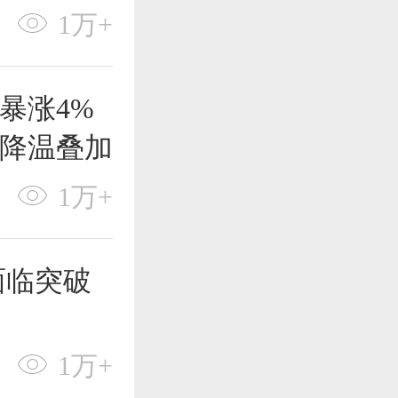
1万+
暴涨4%
降温叠加
牛市重启
1万+
面临突破
1万+