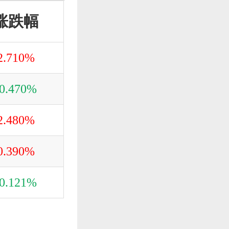
涨跌幅
国际
市场
2.710%
国际黄金
4277.9
-0.470%
国际白银
62.30
2.480%
美元指数
99.66
0.390%
欧元美元
1.08
-0.121%
国际原油
41.92