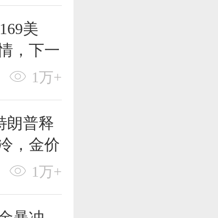
69美
行情，下一
1万+
特朗普释
爆冷，金价
1万+
黄金暴冲