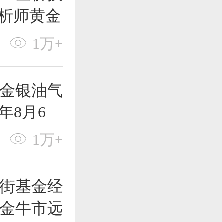
t分析师黄金
1万+
金银油气
年8月6
1万+
尔街基金经
黄金牛市远