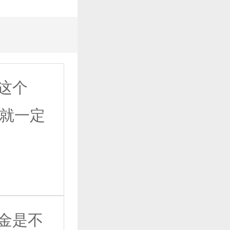
这个
0就一定
金是不