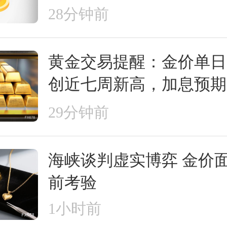
未结束
28分钟前
黄金交易提醒：金价单日
创近七周新高，加息预期
霍尔木兹“暂停信号”，
29分钟前
了？
海峡谈判虚实博弈 金价
前考验
1小时前