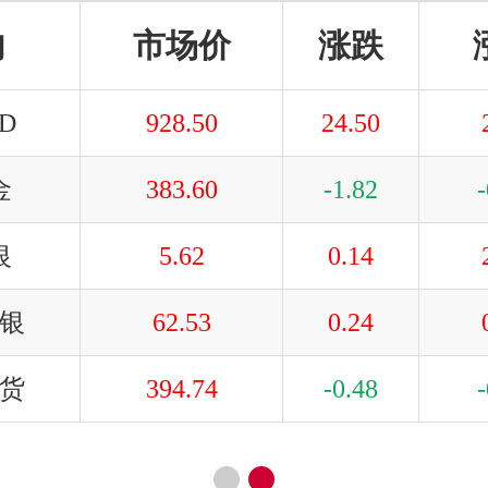
内
市场价
涨跌
D
928.50
24.50
金
383.60
-1.82
银
5.62
0.14
银
62.53
0.24
货
394.74
-0.48