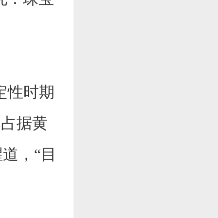
定性时期
然占据黄
醒道，“目