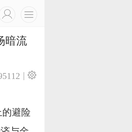
场暗流
|
95112
上的避险
经济与金