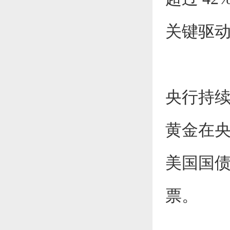
关键驱
央行持
黄金在央
美国国
票。