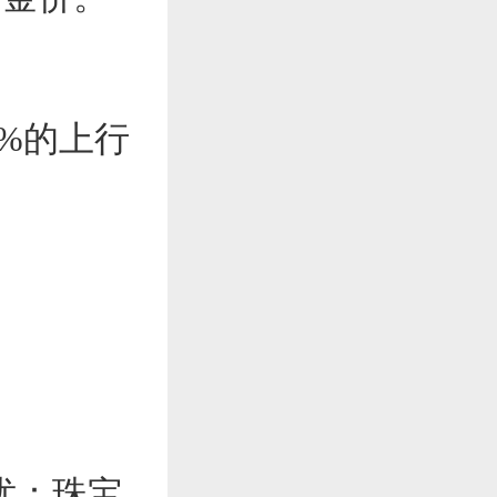
5%的上行
。
隐忧：珠宝