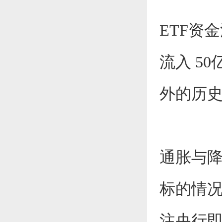
ETF资
流入 5
外的历
通胀与
标的情
注央行