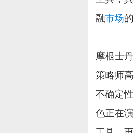
融
市场
摩根士丹利
策略师高睿
不确定性
色正在
工具，