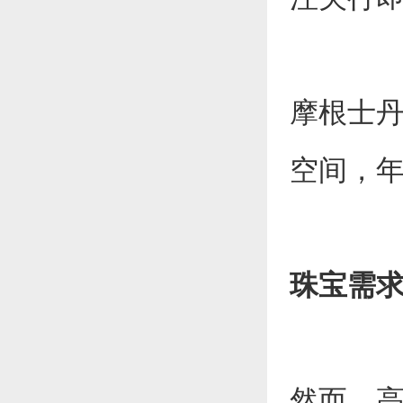
摩根士丹
空间，年
珠宝需
然而，高