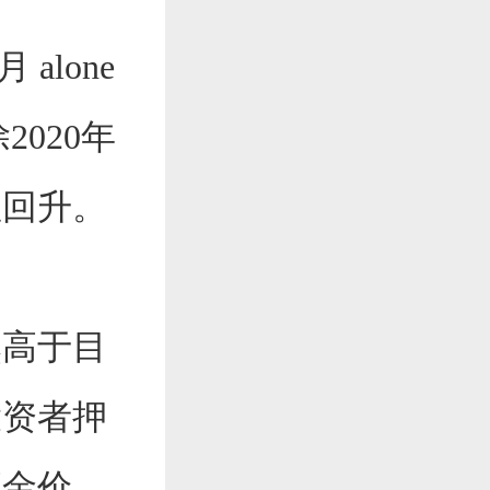
月 alone
020年
显回升。
然高于目
投资者押
高金价。