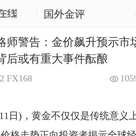
国外金评
|
略师警告：金价飙升预示市
背后或有重大事件酝酿
2
FX168
105
月11日)，黄金不仅仅是传统意义
其价格走势正向投资者揭示全球