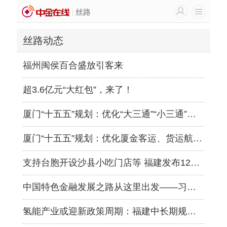
丝路
丝路动态
福州闽侯百合盛放引客来
超3.6亿元“大红包”，来了！
厦门“十五五”规划：优化“大三通”“小三通”直航航线，做大对台海运快件“南向通道”
厦门“十五五”规划：优化厦金客运、货运航线布局
支持台胞开设沙县小吃门店等 福建发布12条惠台政策措施
中国特色金融发展之路从这里出发——习近平同志在闽金融论述和实践经验
氢能产业或迎新政策周期：福建中长期规划发布 蜀道、丰田合资公司披露最新进展