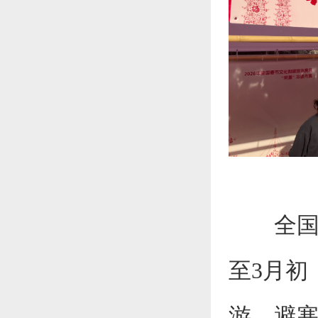
全国春
至3月初
游、避