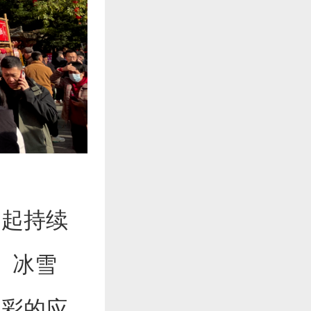
起持续
、冰雪
多彩的应