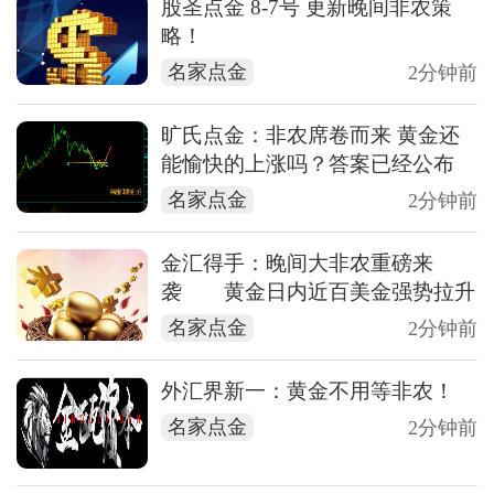
股圣点金 8-7号 更新晚间非农策
略！
名家点金
2分钟前
旷氏点金：非农席卷而来 黄金还
能愉快的上涨吗？答案已经公布
名家点金
2分钟前
金汇得手：晚间大非农重磅来
袭 黄金日内近百美金强势拉升
名家点金
2分钟前
外汇界新一：黄金不用等非农！
名家点金
2分钟前