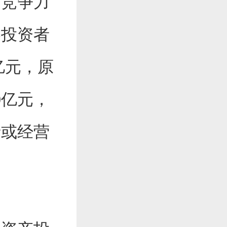
场
竞争力
略投资者
亿元，原
0亿元，
债或经营