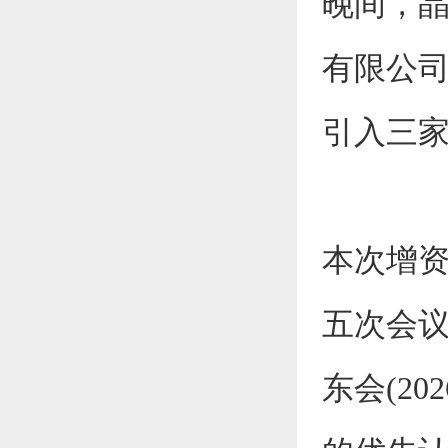
晚间，晶
有限公司
引入三家
本次增
五次会议(
东会(2