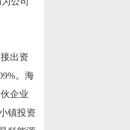
仍为公司
直接出资
09%。海
合伙企业
技小镇投资