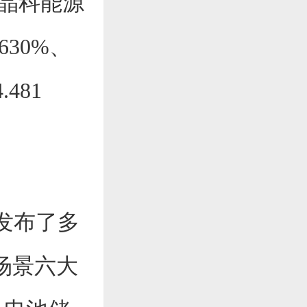
江晶科能源
630%、
481
发布了多
场景六大