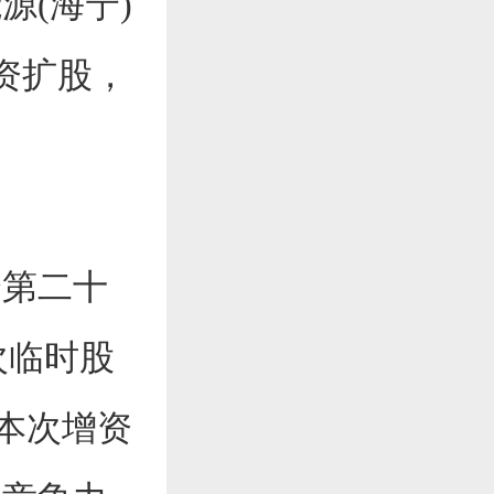
(海宁)
增资扩股，
。
会第二十
一次临时股
弃本次增资