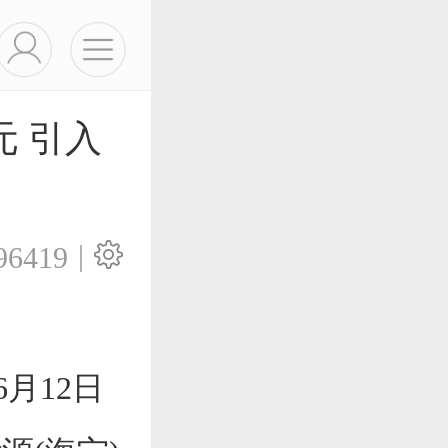
元 引入
|
96419
6月12日