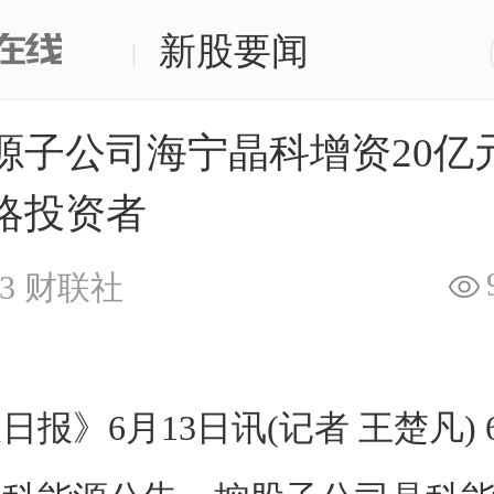
新股要闻
|
源子公司海宁晶科增资20亿
略投资者
3
财联社
报》6月13日讯(记者 王楚凡) 