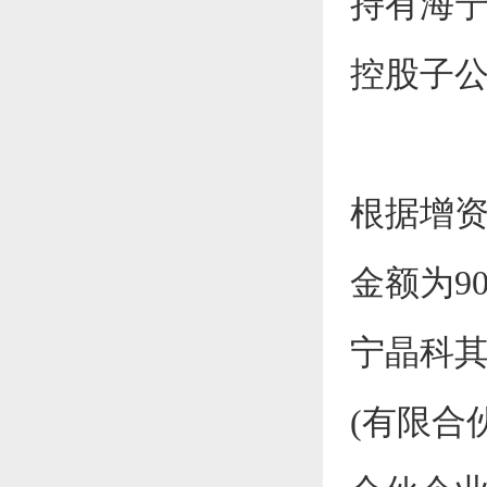
持有海宁
控股子
根据增
金额为90
宁晶科
(有限合