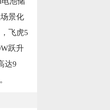
Wh电池储
以场景化
，飞虎5
0W跃升
高达9
代。