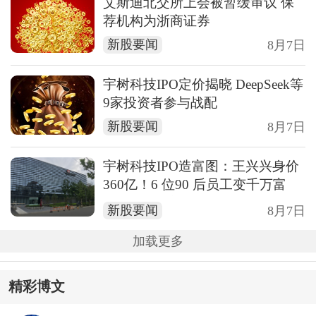
艾斯迪北交所上会被暂缓审议 保
荐机构为浙商证券
新股要闻
8月7日
宇树科技IPO定价揭晓 DeepSeek等
9家投资者参与战配
新股要闻
8月7日
宇树科技IPO造富图：王兴兴身价
360亿！6 位90 后员工变千万富
翁！隔壁的梁文锋也上船了！
新股要闻
8月7日
加载更多
精彩博文