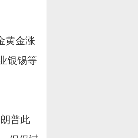
金黄金涨
业银锡等
特朗普此