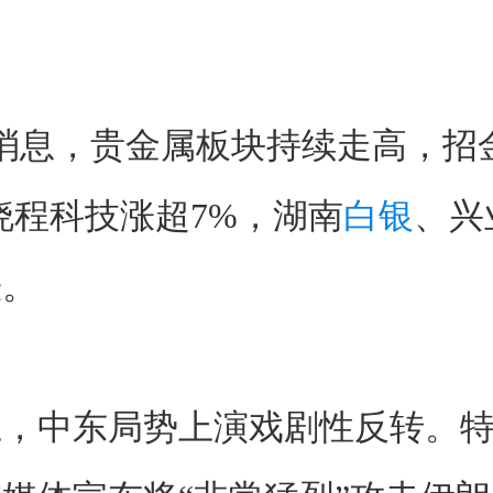
图
日消息，贵金属板块持续走高，招
晓程科技涨超7%，湖南
白银
、兴
涨。
上，中东局势上演戏剧性反转。