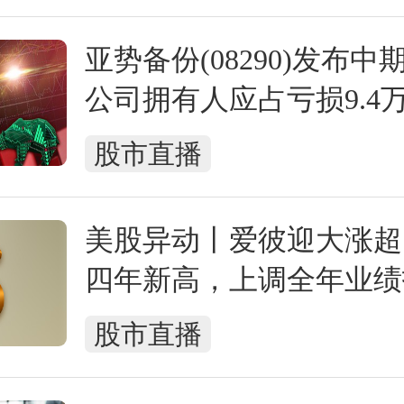
亚势备份(08290)发布中
公司拥有人应占亏损9.4
比收窄48.07%
股市直播
美股异动丨爱彼迎大涨超
四年新高，上调全年业绩
推出AI语音客服
股市直播