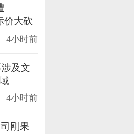
遭
目标价大砍
6%
4小时前
：不涉及文
域
4小时前
：公司刚果