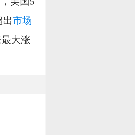
，美国5
超出
市场
来最大涨