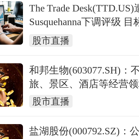
The Trade Desk(TTD.US)
Susquehanna下调评级 
近六成 股价一度重挫约2
股市直播
和邦生物(603077.SH)
旅、景区、酒店等经营领
股市直播
盐湖股份(000792.SZ)