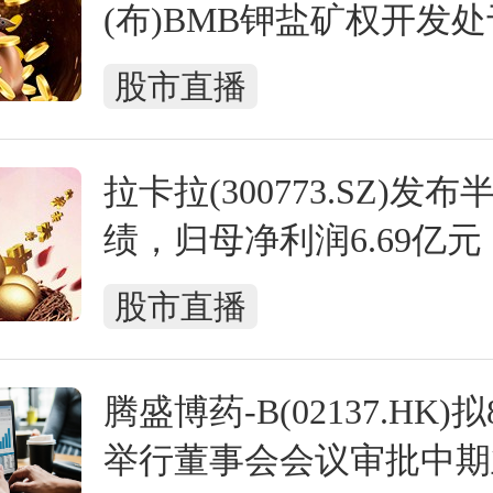
(布)BMB钾盐矿权开发
段
股市直播
拉卡拉(300773.SZ)发
绩，归母净利润6.69亿
长191.67%
股市直播
腾盛博药-B(02137.HK)
举行董事会会议审批中期