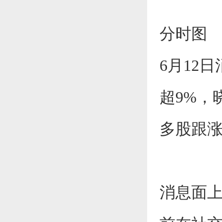
分时
6月12
超9%，
多股跟
消息面