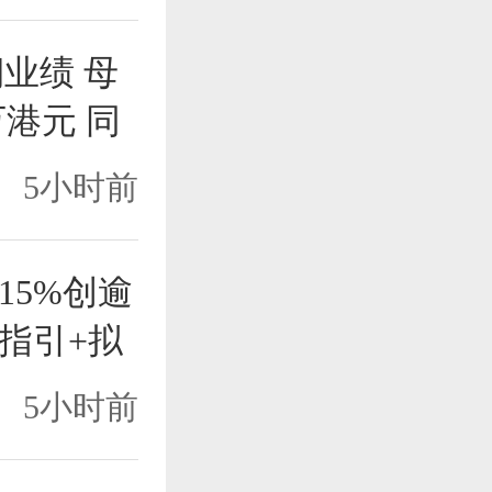
期业绩 母
万港元 同
5小时前
15%创逾
指引+拟
5小时前