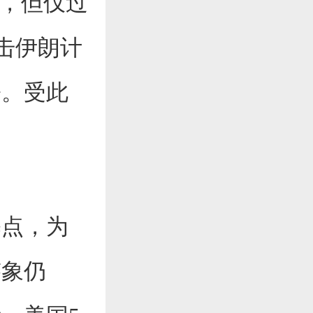
朗，但仅过
击伊朗计
署。受此
基点，为
迹象仍