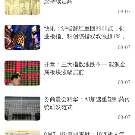
念持续走高
08-07
快讯：沪指翻红重回3900点，创
业板指、科创综指双双涨超1%，
稀土永磁板块直线拉升
08-07
开盘：三大指数涨跌不一 能源金
属板块涨幅居前
08-07
券商晨会精华：AI加速重塑制药传
统研发范式
08-07
8月7日投资避雷针：10连板人气