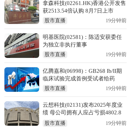
拿森科技(02261.HK)香港公开发售
获2513.54倍认购 8月7日上市
股市直播
19分钟前
明基医院(02581)：陈适安获委任
为独立非执行董事
股市直播
19分钟前
亿腾嘉和(06998)：GB268 Ib/II期
临床试验完成首例受试者给药
股市直播
19分钟前
云想科技(02131)发布2025年度业
绩 母公司拥有人应占亏损4802.8
万元 同比收窄89.55%
股市直播
19分钟前