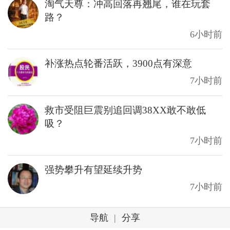
淘气天尊：冲高回落再翘尾，谁在玩套
路？
6小时前
补涨热点轮番活跃，3900点有深意
7小时前
救市受阻巨震别追回调38XX敢不敢低
吸？
7小时前
强势攀升有望延续升势
7小时前
导航
|
分享