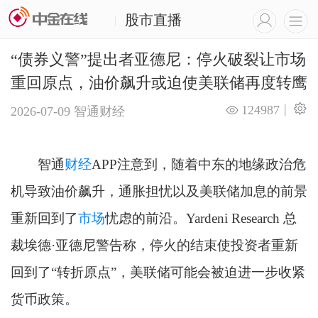
股市直播
|
“债券义警”提出者亚德尼：停火破裂让市场
重回原点，油价飙升或迫使美联储再度转鹰
|
124987
2026-07-09
智通财经
智通
财经
APP注意到，随着中东的地缘政治危
机导致油价飙升，通胀担忧以及美联储加息的前景
重新回到了
市场
忧虑的前沿。Yardeni Research 总
裁埃德·亚德尼警告称，停火的结束使投资者重新
回到了“转折原点”，美联储可能会被迫进一步收紧
货币政策。