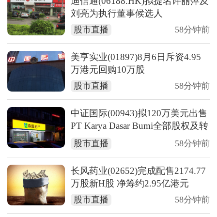
迪信通(06188.HK)拟提名许丽萍及
刘亮为执行董事候选人
股市直播
58分钟前
美亨实业(01897)8月6日斥资4.95
万港元回购10万股
股市直播
58分钟前
中证国际(00943)拟120万美元出售
PT Karya Dasar Bumi全部股权及转
让销售贷款
股市直播
58分钟前
长风药业(02652)完成配售2174.77
万股新H股 净筹约2.95亿港元
股市直播
58分钟前