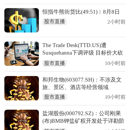
恒指牛熊街货比(49:51)︱8月8日
股市直播
2小时前
The Trade Desk(TTD.US)遭
Susquehanna下调评级 目标价大砍
近六成 股价一度重挫约26%
股市直播
10小时前
和邦生物(603077.SH)：不涉及文
旅、景区、酒店等经营领域
股市直播
10小时前
盐湖股份(000792.SZ)：公司刚果
(布)BMB钾盐矿权开发处于详勘阶
段