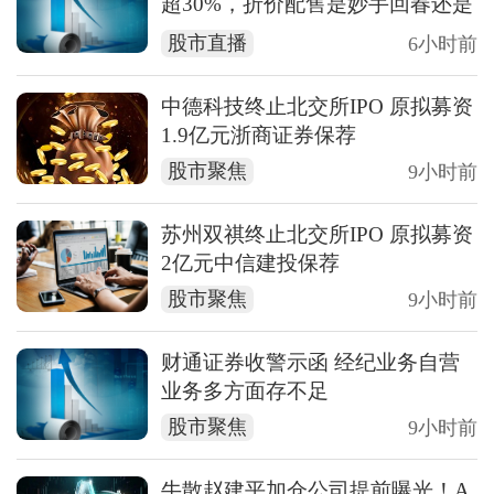
超30%，折价配售是妙手回春还是
饮鸩止渴？
股市直播
6小时前
中德科技终止北交所IPO 原拟募资
1.9亿元浙商证券保荐
股市聚焦
9小时前
苏州双祺终止北交所IPO 原拟募资
2亿元中信建投保荐
股市聚焦
9小时前
财通证券收警示函 经纪业务自营
业务多方面存不足
股市聚焦
9小时前
牛散赵建平加仓公司提前曝光！A