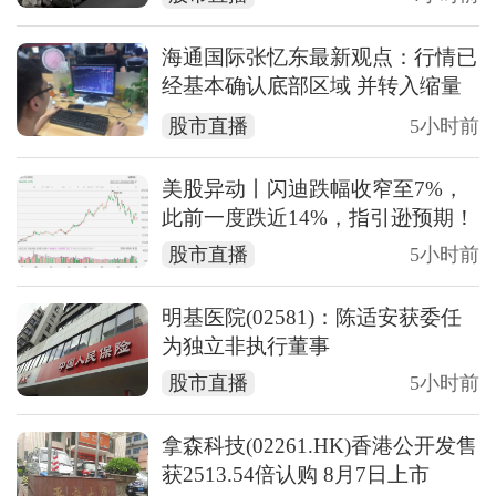
海通国际张忆东最新观点：行情已
经基本确认底部区域 并转入缩量
磨底和蓄势阶段
股市直播
5小时前
美股异动丨闪迪跌幅收窄至7%，
此前一度跌近14%，指引逊预期！
股市直播
5小时前
明基医院(02581)：陈适安获委任
为独立非执行董事
股市直播
5小时前
拿森科技(02261.HK)香港公开发售
获2513.54倍认购 8月7日上市