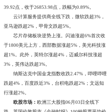
39.92点，收于26853.98点，跌幅为0.89%。
云计算服务提供商全线下跌，微软跌超3%，
亚马逊跌超2%，甲骨文跌超5%。
芯片存储板块逆势上涨。闪迪涨超6%首次收
于1800美元上方，西部数据涨超5%，美光科技涨
超1%。此外，英特尔涨超4%，迈威尔科技涨超
3%，英伟达跌超3%。
纳斯达克中国金龙指数收跌2.47%，哔哩哔哩
跌超4%，百度跌近3%，台积电跌超2%；文远知
行涨超2%。
欧股市场：
欧洲三大股指06月03日全线下
跌。英国伦敦股市《金融时报》100种股票平均价