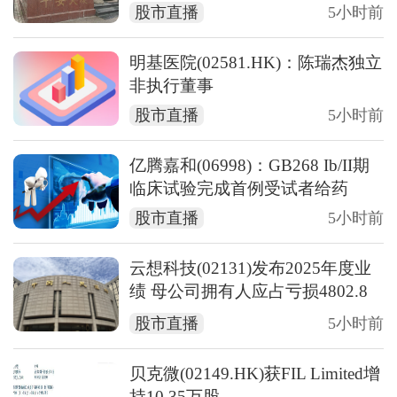
股市直播
5小时前
明基医院(02581.HK)：陈瑞杰独立
非执行董事
股市直播
5小时前
亿腾嘉和(06998)：GB268 Ib/II期
临床试验完成首例受试者给药
股市直播
5小时前
云想科技(02131)发布2025年度业
绩 母公司拥有人应占亏损4802.8
万元 同比收窄89.55%
股市直播
5小时前
贝克微(02149.HK)获FIL Limited增
持10.35万股