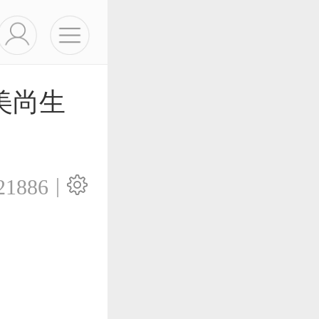
美尚生
|
21886