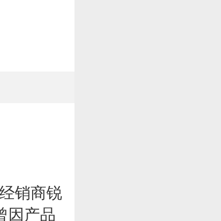
经销商锐
购曾因产品