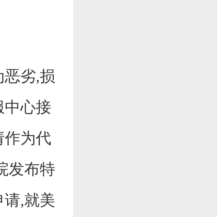
恶劣,损
投服中心接
请作为代
中院发布特
请,就美