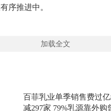
在有序推进中。
加载全文
百菲乳业单季销售费过亿
减297家 79%乳源靠外