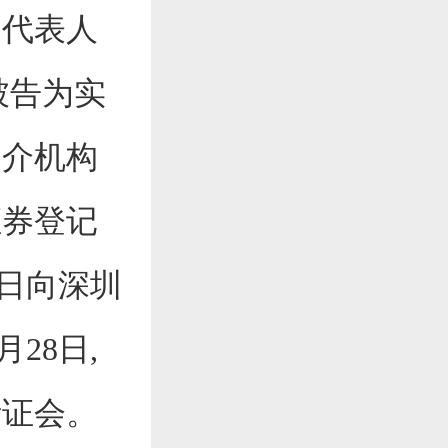
别代表人
被告为实
中介机构
证券登记
0日向深圳
月28日,
听证会。