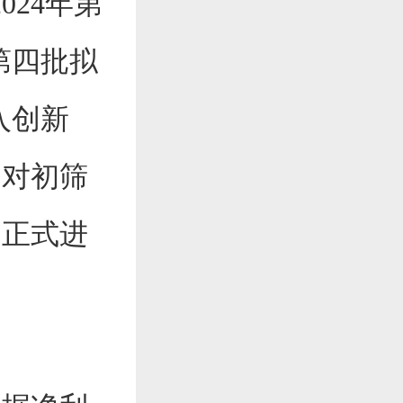
024年第
第四批拟
入创新
，对初筛
出正式进