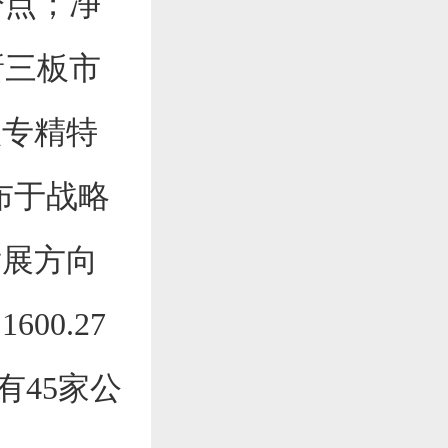
分点；净
新三板市
级专精特
布于战略
发展方向
00.27
有45家公