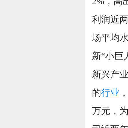
2%，高
利润近两
场平均
新“小巨
新兴产
的
行业
，
万元，为