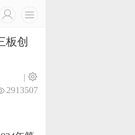
三板创
|
2913507