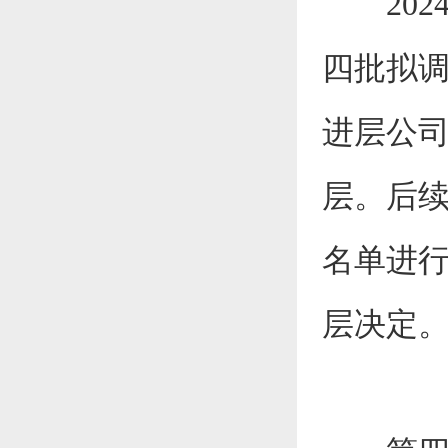
2024
四批拟调
进层公司
层。后
名单进
层决定