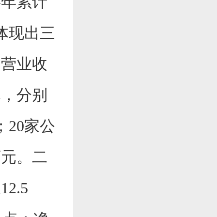
半年累计
体现出三
均营业收
元，分别
；20家公
万元。二
2.5