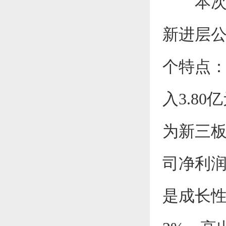
本次进
新进层公
个特点：
入3.80
为新三
司净利润
是成长性