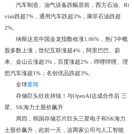
汽车制造、油气设备跌幅居前，西方石油、Ri
vian跌超7%，通用汽车跌超3%，康菲石油跌超
2%。
纳斯达克中国金龙指数收涨1.06%，热门中概
股多数上涨，世纪互联涨超4%，阿里巴巴、蔚
来、金山云涨超3%，百度涨超2%，哔哩哔哩、理
想汽车涨超1%；名创优品跌超3%。
全球
要闻
存储巨头狂欢持续！与OpenAI达成合作后 三
星、SK海力士股价飙升
周四，韩国存储芯片巨头三星电子和SK海力
士股价飙升，此前一天，这两家公司与人工智能