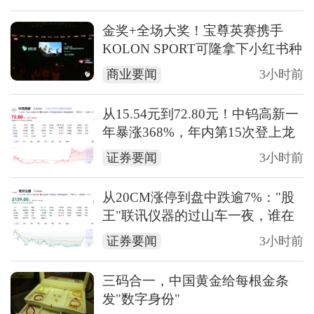
金奖+全场大奖！宝尊英赛携手
KOLON SPORT可隆拿下小红书种
草大赏最高荣誉
商业要闻
3小时前
从15.54元到72.80元！中钨高新一
年暴涨368%，年内第15次登上龙
虎榜
证券要闻
3小时前
从20CM涨停到盘中跌逾7%："股
王"联讯仪器的过山车一夜，谁在
买？谁在卖？
证券要闻
3小时前
三码合一，中国黄金给每根金条
发"数字身份"