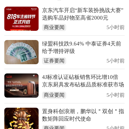
京东汽车开启“新车装扮挑战大赛”
选购车品好物至高省2000元
商业要闻
5小时前
绿盟科技跌9.64% 中泰证券4天前
给予增持评级
证券要闻
5小时前
4J标准认证砧板销售环比增10倍
京东厨具发布砧板品质标准获市场
认可
商业要闻
5小时前
置身科创浪潮，鹏华以＂双创＂指
数矩阵回应时代使命
商业要闻
5小时前