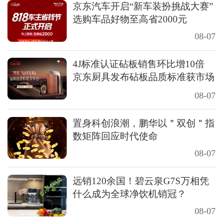
京东汽车开启“新车装扮挑战大赛”
选购车品好物至高省2000元
08-07
4J标准认证砧板销售环比增10倍
京东厨具发布砧板品质标准获市场
认可
08-07
置身科创浪潮，鹏华以＂双创＂指
数矩阵回应时代使命
08-07
远销120余国！碧云泉G7S万相凭
什么成为全球净饮机销冠？
08-07