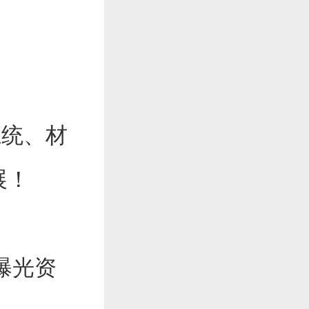
统、材
展！
曝光资