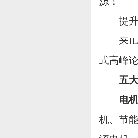
源！
提升、
来IE
式高峰
五
电
机、节