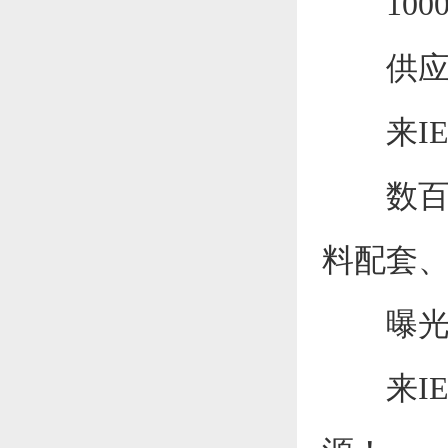
1000
供应链
来IE
数百家
料配套、
曝光、
来IE