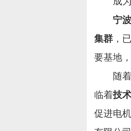
成为制
宁
集群
，
要基地
随着各
临着
技
促进电