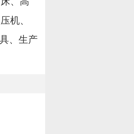
冲床、高
塑压机、
模具、生产