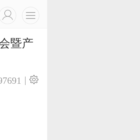
年会暨产
|
97691
↘