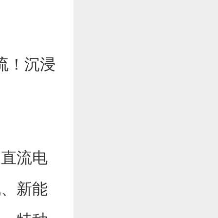
流！沉浸
、直流电
机、新能