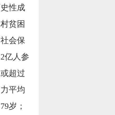
史性成
农村贫困
的社会保
.2亿人参
到或超过
动力平均
79岁；