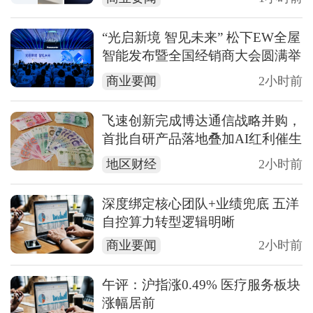
“光启新境 智见未来” 松下EW全屋
智能发布暨全国经销商大会圆满举
行
商业要闻
2小时前
飞速创新完成博达通信战略并购，
首批自研产品落地叠加AI红利催生
业绩高增
地区财经
2小时前
深度绑定核心团队+业绩兜底 五洋
自控算力转型逻辑明晰
商业要闻
2小时前
午评：沪指涨0.49% 医疗服务板块
涨幅居前