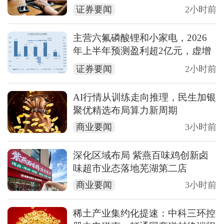
证券要闻
2小时前
主营六氟磷酸锂和小家电，2026
年上半年预测盈利超2亿元，虚增
收入被ST背后子公司未完成业绩
证券要闻
2小时前
承诺
AI行情从训练走向推理，民生加银
聚优精选布局算力新周期
商业要闻
3小时前
深化区域布局 紫燕百味鸡创新卤
味超市业态落地芜湖第二店
商业要闻
3小时前
稀土产业集约化提速：中科三环控