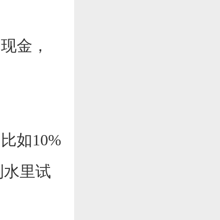
是现金，
比如10%
到水里试