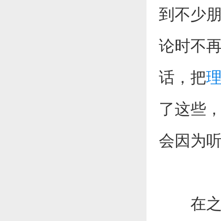
到不少
论时不
话，把
了这些
会因为
在