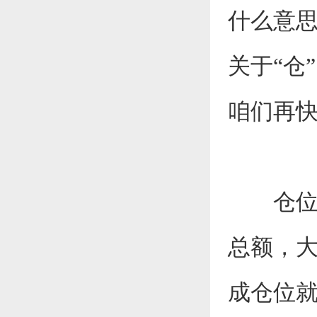
什么意思
关于“仓
咱们再
仓
总额，
成仓位就