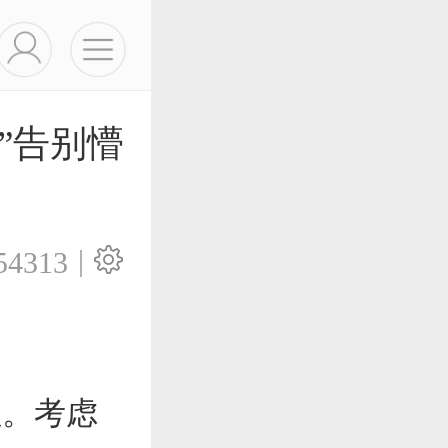
”告别懵
|
54313
注。考虑