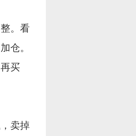
调整。看
是加仓。
本再买
钱，卖掉