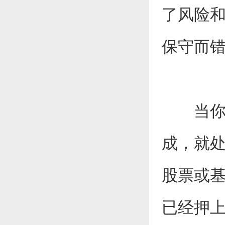
了风险
保守而
当
成，就
股票或
已经押