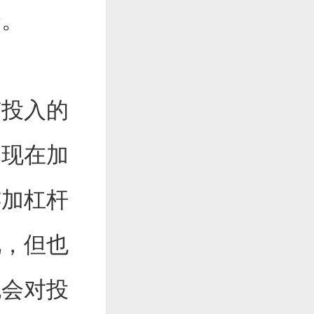
仓。
有投入的
出现在加
连加杠杆
况，但也
也会对投