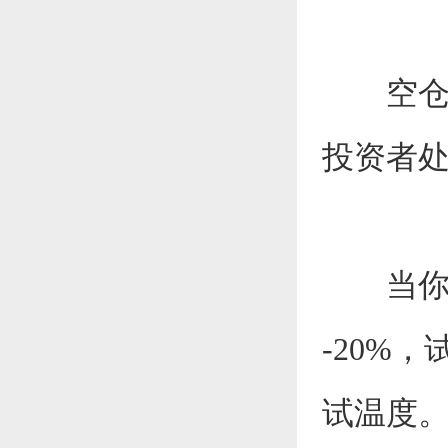
空
投资者
当你
-20%
试温度