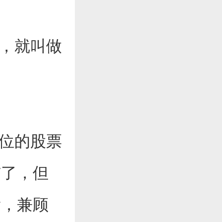
金，就叫做
仓位的股票
与了，但
庸，兼顾