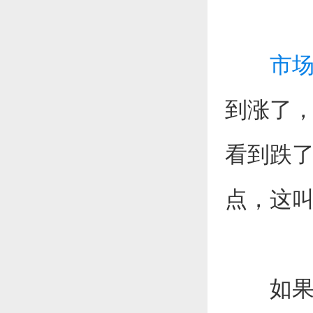
市
到涨了
看到跌
点，这
如