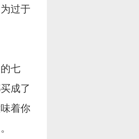
因为过于
金的七
都买成了
意味着你
了。