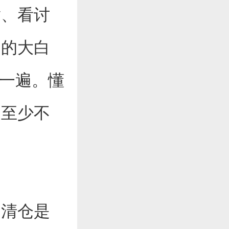
章、看讨
白的大白
捋一遍。懂
，至少不
、清仓是