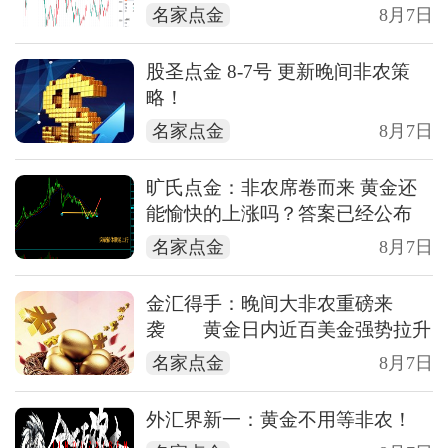
名家点金
8月7日
股圣点金 8-7号 更新晚间非农策
略！
名家点金
8月7日
旷氏点金：非农席卷而来 黄金还
能愉快的上涨吗？答案已经公布
名家点金
8月7日
金汇得手：晚间大非农重磅来
袭 黄金日内近百美金强势拉升
名家点金
8月7日
外汇界新一：黄金不用等非农！