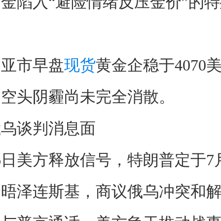
金陷入“避险情绪反压金价”的
亚市早盘
现货
黄金企稳于4070美
期空头阴霾尚未完全消散。
俄乌谈判消息面
日美方释放信号，特朗普定于7
会晤泽连斯基，商议俄乌冲突和