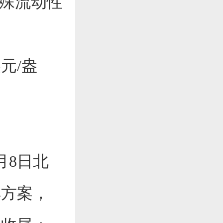
特殊流动性
元/盎
月8日北
解方案，