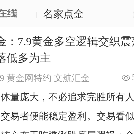
名家点金
|
金：7.9黄金多空逻辑交织震
落低多为主
9
黄金网特约
文航汇金
场
体量庞大，不必追求完胜所有
成交易者便能稳定盈利。交易看