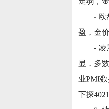
走弱，
- 欧
盈，金
- 凌
显，多
业PMI
下探402