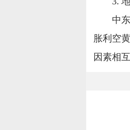
3. 
中东美
胀利空
因素相