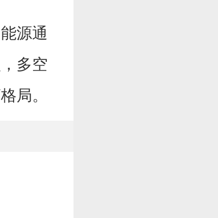
能源通
盘，多空
荡格局。