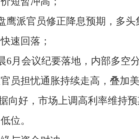
金价短暂冲高；
盘鹰派官员修正降息预期，多头
价快速回落；
晨6月会议纪要落地，内部多空
数官员担忧通胀持续走高，叠加
数据向好，市场上调高利率维持
1低位。