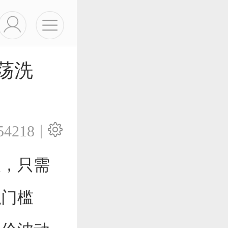
荡洗
|
54218
人，只需
似门槛