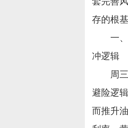
套完善
存的根
一、基
冲逻辑
周三(
避险逻
而推升