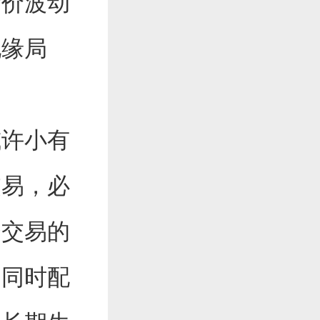
金价波动
地缘局
。
许小有
交易，必
繁交易的
；同时配