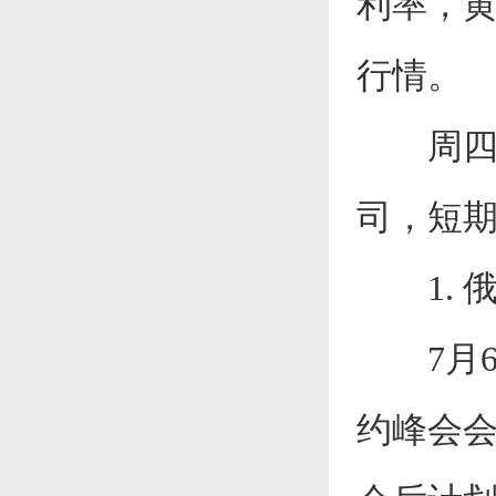
利率，黄
行情。
周四
司，短
1. 
7月6
约峰会