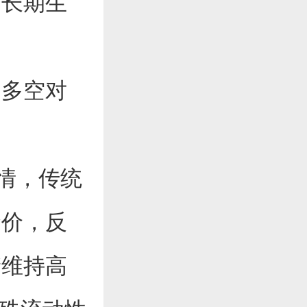
是长期生
多空对
情，传统
金价，反
储维持高