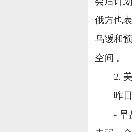
会后计
俄方也
乌缓和
空间 。
2. 美
昨日行
- 早