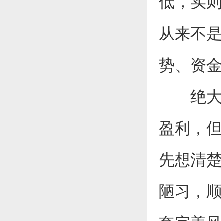
低，实
从来不
势、资
绝大多
盈利，
先想清
陋习，