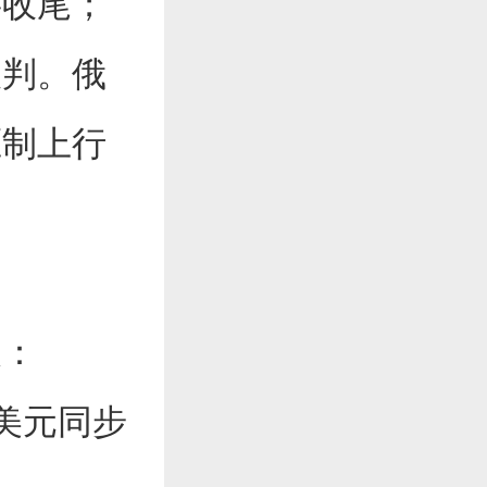
事收尾；
谈判。俄
压制上行
：
美元同步