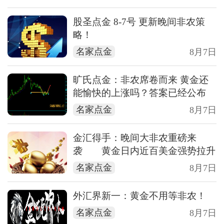
股圣点金 8-7号 更新晚间非农策
略！
名家点金
8月7日
旷氏点金：非农席卷而来 黄金还
能愉快的上涨吗？答案已经公布
名家点金
8月7日
金汇得手：晚间大非农重磅来
袭 黄金日内近百美金强势拉升
名家点金
8月7日
外汇界新一：黄金不用等非农！
名家点金
8月7日