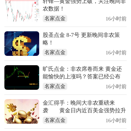
轩锋—黄金强势上破，关注晚间非
农数据！
名家点金
16小时前
股圣点金 8-7号 更新晚间非农策
略！
名家点金
16小时前
旷氏点金：非农席卷而来 黄金还
能愉快的上涨吗？答案已经公布
名家点金
16小时前
金汇得手：晚间大非农重磅来
袭 黄金日内近百美金强势拉升
名家点金
16小时前