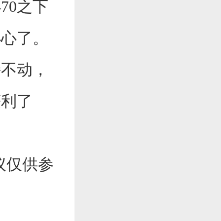
70之下
小心了。
持不动，
获利了
议仅供参