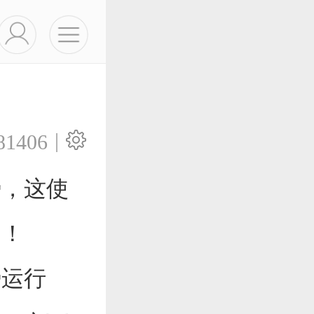
|
81406
，这使
！！
运行