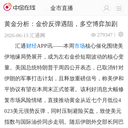
金市直播
|
黄金分析：金价反弹遇阻，多空博弈加剧
|
279347
2026-06-13
汇通网
汇通
财经
APP讯——本周
市场
核心催化围绕美
伊地缘局势展开，成为左右金价短期波动的核心变
量。美国总统特朗普于周四公开表态，已取消针对
伊朗的军事打击计划，且释放重磅信号，称美伊和
平协议有望在本周末正式签署。该利好消息大幅修
复市场风险情绪，直接推动黄金从近七个月低位4
023美元强势反弹，同时压制避险买盘，致使美元
指数与国际油价同步走弱。随后伊朗外交部长阿巴