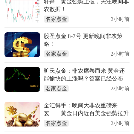
轩锋—黄金强势上破，关注晚间非
农数据！
名家点金
2小时前
股圣点金 8-7号 更新晚间非农策
略！
名家点金
2小时前
旷氏点金：非农席卷而来 黄金还
能愉快的上涨吗？答案已经公布
名家点金
2小时前
金汇得手：晚间大非农重磅来
袭 黄金日内近百美金强势拉升
名家点金
2小时前