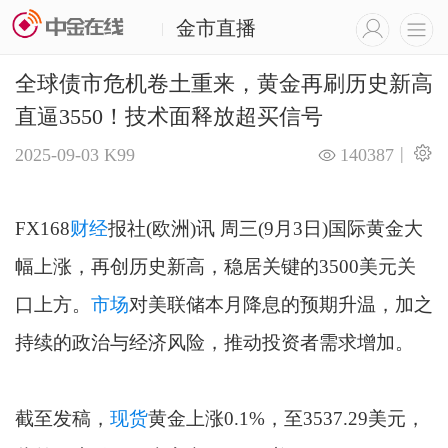
金市直播
|
全球债市危机卷土重来，黄金再刷历史新高
直逼3550！技术面释放超买信号
|
2025-09-03
K99
140387
FX168
财经
报社(欧洲)讯 周三(9月3日)国际黄金大
幅上涨，再创历史新高，稳居关键的3500美元关
口上方。
市场
对美联储本月降息的预期升温，加之
持续的政治与经济风险，推动投资者需求增加。
截至发稿，
现货
黄金上涨0.1%，至3537.29美元，