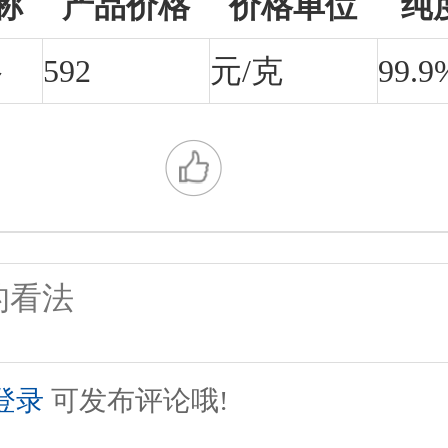
称
产品价格
价格单位
纯
格
592
元/克
99.9
登录
可发布评论哦!