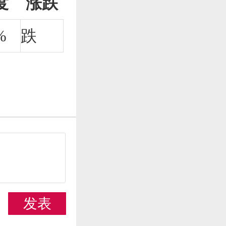
度
涨跌
%
跌
发表