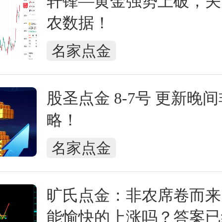
轩锋—黄金强势上破，关
农数据！
名家点金
股圣点金 8-7号 更新晚
略！
名家点金
旷氏点金：非农席卷而来
能愉快的上涨吗？答案已