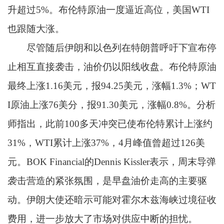
升超过5%。布伦特原油一度逼近高位，美国WTI
也跟随大涨。
尽管随后伊朗和以色列在特朗普呼吁下宣布停
止相互直接袭击，油价仍以阳线收盘。布伦特原油
最终上涨1.16美元，报94.25美元，涨幅1.3%；WT
I原油上涨76美分，报91.30美元，涨幅0.8%。分析
师指出，此前100多天冲突已使布伦特累计上涨约
31%，WTI累计上涨37%，4月峰值曾超过126美
元。BOK Financial的Dennis Kissler表示，周末导弹
袭击营造的紧张氛围，是早盘油价走高的主要驱
动。伊朗大使还暗示可能对霍尔木兹海峡过境征收
费用，进一步放大了市场对供应中断的担忧。