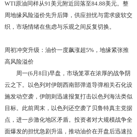
WTI原油同样从91美元附近回落至84.88美元。整
周地缘风险溢价先升后降，供应担忧与需求疲软交
织，市场情绪在焦虑与乐观之间反复切换。
周初冲突升级：油价一度飙涨超5%，地缘紧张推
高风险溢价
周一(6月8日)早盘，市场笼罩在浓厚的战争阴
云之下。以色列对伊朗西南部弹道导弹相关石化设
施发动空袭，伊朗则迅速报复打击以色列海法类似
目标。此前周末，以色列还空袭了贝鲁特真主党据
点，进一步激化地区矛盾。投资者对大规模战争全
面爆发的担忧急剧升温，推动油价在开盘后迅速拉