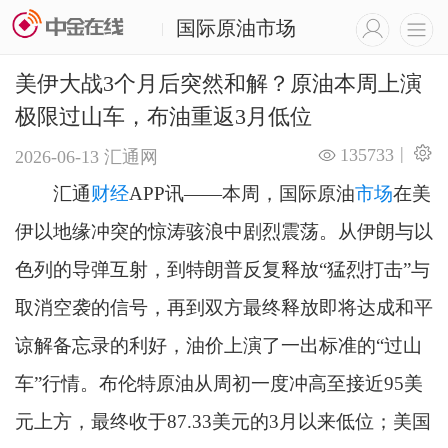
国际原油市场
|
美伊大战3个月后突然和解？原油本周上演
极限过山车，布油重返3月低位
|
135733
2026-06-13
汇通网
汇通
财经
APP讯——本周，国际原油
市场
在美
伊以地缘冲突的惊涛骇浪中剧烈震荡。从伊朗与以
色列的导弹互射，到特朗普反复释放“猛烈打击”与
取消空袭的信号，再到双方最终释放即将达成和平
谅解备忘录的利好，油价上演了一出标准的“过山
车”行情。布伦特原油从周初一度冲高至接近95美
元上方，最终收于87.33美元的3月以来低位；美国