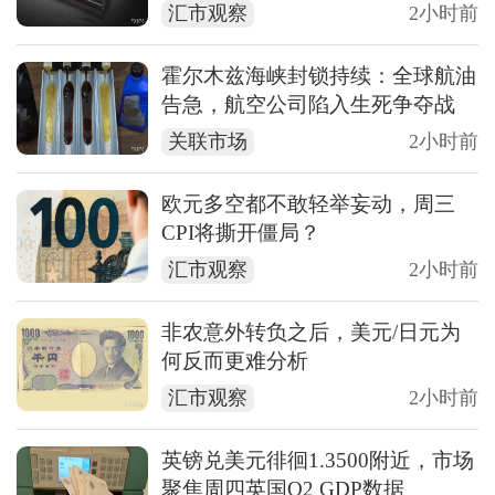
汇市观察
2小时前
霍尔木兹海峡封锁持续：全球航油
告急，航空公司陷入生死争夺战
关联市场
2小时前
欧元多空都不敢轻举妄动，周三
CPI将撕开僵局？
汇市观察
2小时前
非农意外转负之后，美元/日元为
何反而更难分析
汇市观察
2小时前
英镑兑美元徘徊1.3500附近，市场
聚焦周四英国Q2 GDP数据