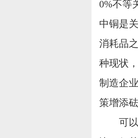
0%不等
中铜是
消耗品
种现状
制造企业
策增添
可以说