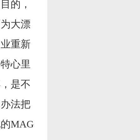
的目的，
而为大漂
造业重新
特特心里
搏，是不
尽办法把
的MAG