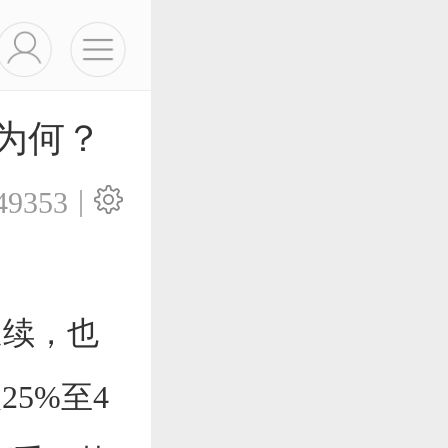
为何？
|
49353
续，也
5%至4