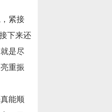
，紧接
信接下来还
，就是尽
漂亮重振
真能顺