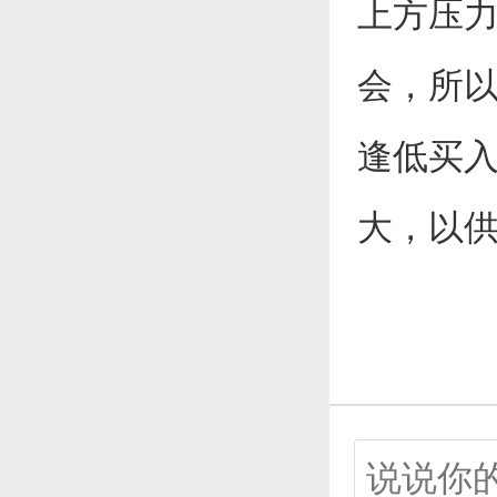
上方压
会，所
逢低买
大，以供