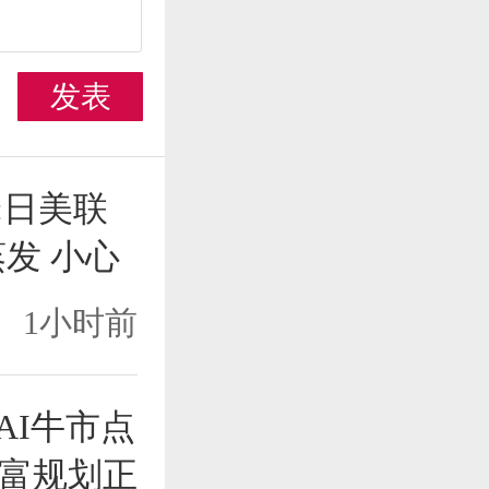
发表
:日美联
发 小心
1小时前
AI牛市点
富规划正