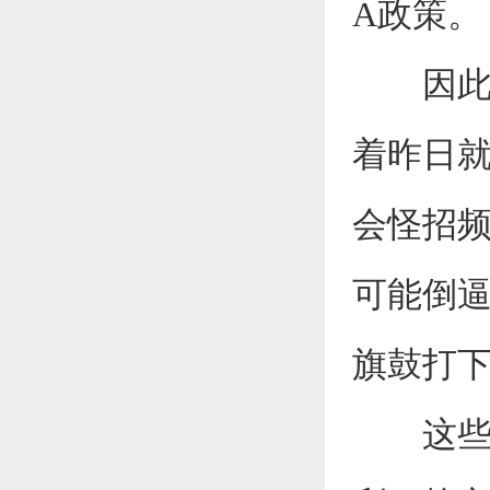
A政策。
因此，
着昨日就
会怪招
可能倒
旗鼓打
这些想