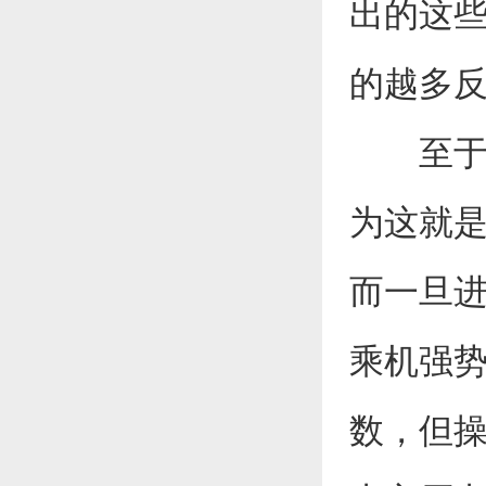
出的这
的越多
至于美
为这就
而一旦
乘机强
数，但