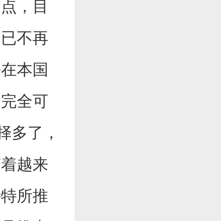
一点，目
，已不再
法在本国
是完全可
择多了，
随着越来
特特所推