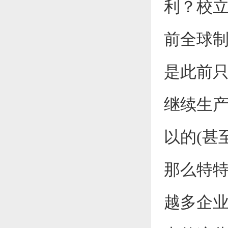
利？校
前全球
是此前
继续生
以的(甚
那么特
越多企