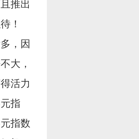
而且推出
以待！
多，因
静不大，
获得活力
美元指
美元指数