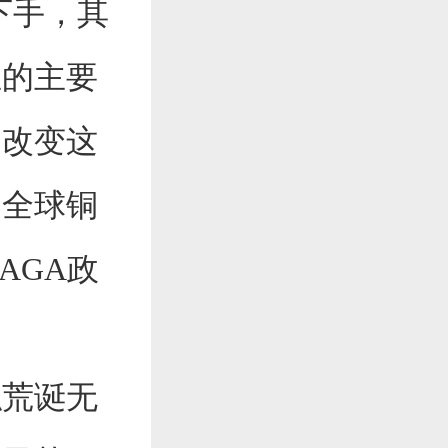
下手，其
业的主要
了改变这
逼全球铜
AGA政
荒诞无