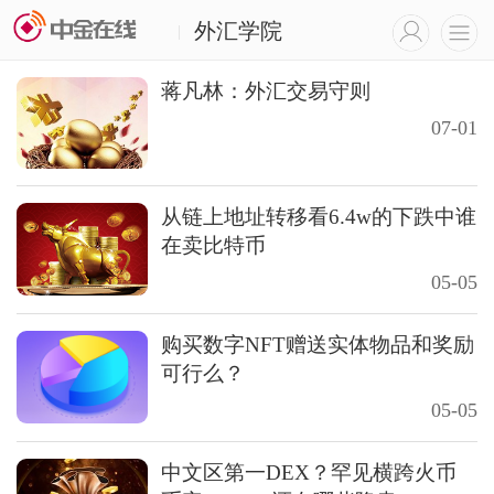
外汇学院
|
蒋凡林：外汇交易守则
07-01
从链上地址转移看6.4w的下跌中谁
在卖比特币
05-05
购买数字NFT赠送实体物品和奖励
可行么？
05-05
中文区第一DEX？罕见横跨火币