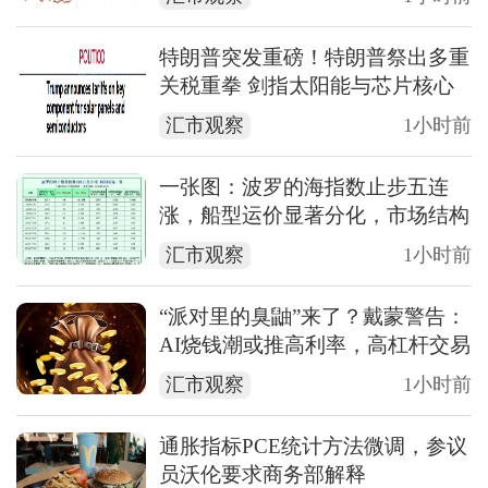
特朗普突发重磅！特朗普祭出多重
关税重拳 剑指太阳能与芯片核心
材料供应链
汇市观察
1小时前
一张图：波罗的海指数止步五连
涨，船型运价显著分化，市场结构
性特征凸显
汇市观察
1小时前
“派对里的臭鼬”来了？戴蒙警告：
AI烧钱潮或推高利率，高杠杆交易
恐引爆连锁震荡
汇市观察
1小时前
通胀指标PCE统计方法微调，参议
员沃伦要求商务部解释