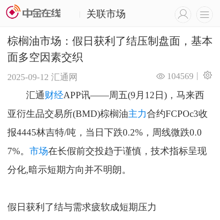
关联市场
|
棕榈油市场：假日获利了结压制盘面，基本
面多空因素交织
|
104569
2025-09-12
汇通网
汇通
财经
APP讯——周五(9月12日)，马来西
亚衍生品交易所(BMD)棕榈油
主力
合约FCPOc3收
报4445林吉特/吨，当日下跌0.2%，周线微跌0.0
7%。
市场
在长假前交投趋于谨慎，技术指标呈现
分化,暗示短期方向并不明朗。
假日获利了结与需求疲软成短期压力