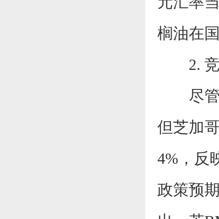
元汇率当
榈油在
2. 
尽管棕
但芝加
4%，反
政策预