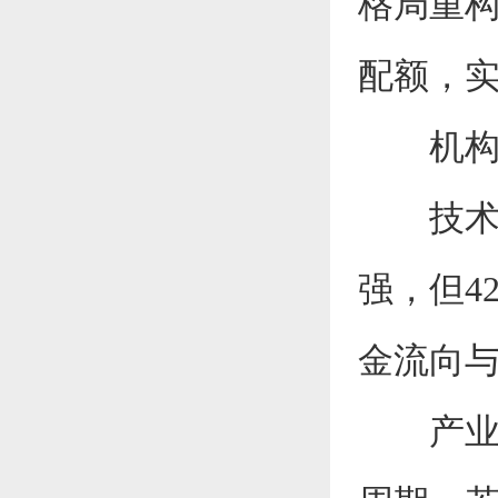
格局重
配额，
机构
技术派
强，但4
金流向
产业人