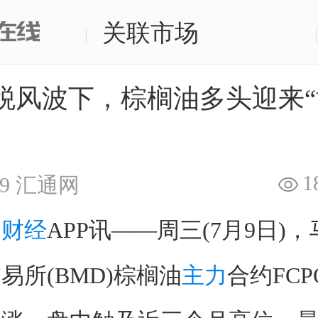
关联市场
|
税风波下，棕榈油多头迎来
1
9
汇通网
通
财经
APP讯——周三(7月9日)
易所(BMD)棕榈油
主力
合约FCP