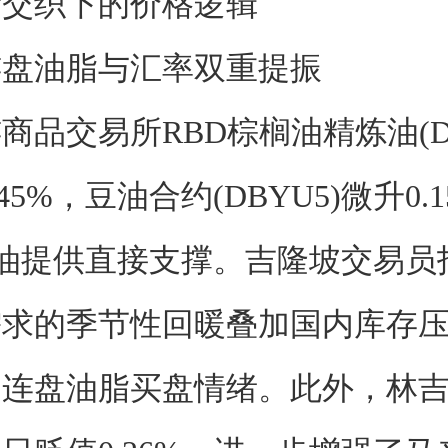
素交织下的价格逻辑
连盘油脂与汇率双重提振
交易所RBD棕榈油精炼油(DC
45%，豆油合约(DBYU5)微升0.
油提供直接支撑。吉隆坡交易员
需求的季节性回暖叠加国内库存
动连盘油脂买盘情绪。此外，林