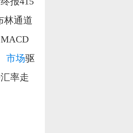
报415
，布林通道
MACD
。
市场
驱
特汇率走