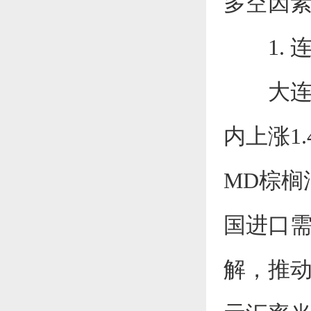
多空因
1. 
大连商品
内上涨1.
MD棕榈
国进口
解，推