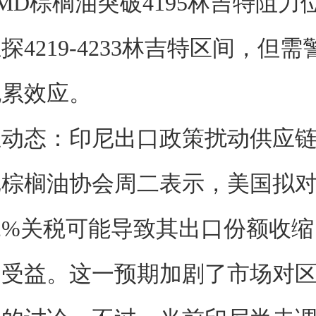
MD棕榈油突破4195林吉特阻力
探4219-4233林吉特区间，但
拖累效应。
态：印尼出口政策扰动供应
榈油协会周二表示，美国拟对
2%关税可能导致其出口份额收
中受益。这一预期加剧了市场对