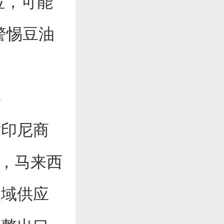
位，可能
需警惕豆油
链
印尼商
缩，马来西
区域供应