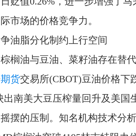
日贬值0.26%，进一步增强了
国际市场的价格竞争力。
竞争油脂分化制约上行空间
榈油与豆油、菜籽油存在替代
哥
期货
交易所(CBOT)豆油价格下跌
映出南美大豆压榨量回升及美国
期摇摆的压制。知名机构技术分