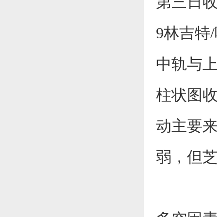
第三日收
9林吉特
中轨与上
柱状图收
动主要
弱，但