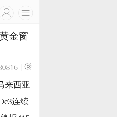
“黄金窗
|
80816
，马来西亚
Oc3连续