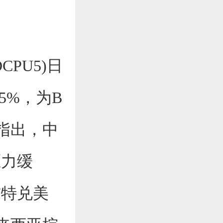
PU5)日
15%，为B
指出，中
压力缓
吉特兑美