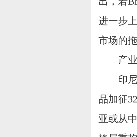
出，若B
进一步上
市场的
产业动
印尼棕
品加征3
亚或从