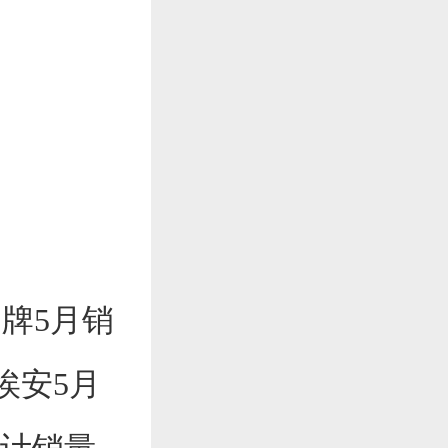
牌5月销
汽埃安5月