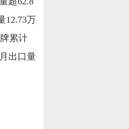
超62.8
12.73万
品牌累计
5月出口量