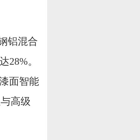
度钢铝混合
达28%。
级漆面智能
性与高级