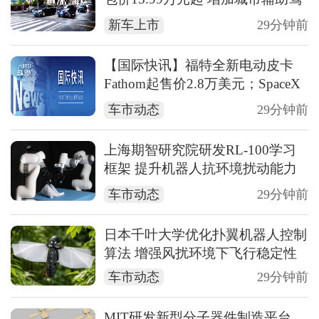
驶
新车上市
29分钟前
【国际快讯】福特全新电动皮卡
Fathom起售价2.8万美元；SpaceX
与特斯拉将投168亿美元在得州建
车市动态
29分钟前
芯片工厂；马自达Q1销量与利润
均增长
上海期智研究院研发RL‑100学习
框架 提升机器人抗环境扰动能力
实现100%任务成功率
车市动态
29分钟前
日本千叶大学优化扑翼机器人控制
算法 增强风扰环境下飞行稳定性
车市动态
29分钟前
MIT研发新型分子器件制造平台