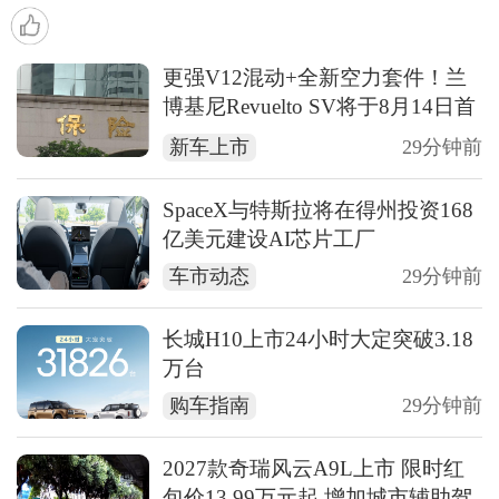
更强V12混动+全新空力套件！兰
博基尼Revuelto SV将于8月14日首
发
新车上市
29分钟前
SpaceX与特斯拉将在得州投资168
亿美元建设AI芯片工厂
车市动态
29分钟前
长城H10上市24小时大定突破3.18
万台
购车指南
29分钟前
2027款奇瑞风云A9L上市 限时红
包价13.99万元起 增加城市辅助驾