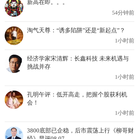
新高在即。。。
54分钟前
淘气天尊：“诱多陷阱”还是“新起点”？
1小时前
经济学家宋清辉：长鑫科技 未来机遇与
挑战并存
1小时前
孔明午评：低开高走，把握个股获利机
会！
1小时前
3800底部已企稳，后市震荡上行《柳哥财
经》早评08.07