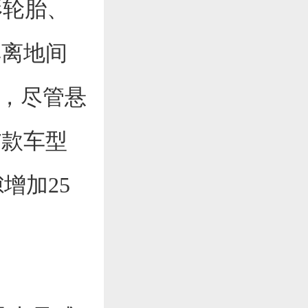
地形轮胎、
其离地间
一致，尽管悬
7款车型
隙增加25