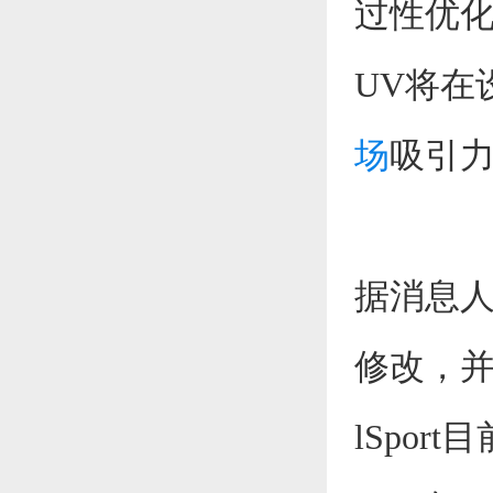
过性优化
UV将在
场
吸引
据消息人
修改，并特
lSpor