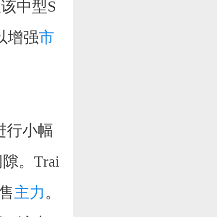
该中型S
以增强
市
观进行小幅
隙。Trai
销售
主力
。