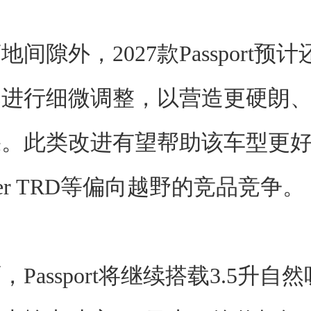
间隙外，2027款Passport预
部进行细微调整，以营造更硬朗
果。此类改进有望帮助该车型更
ner TRD等偏向越野的竞品竞争。
Passport将继续搭载3.5升自