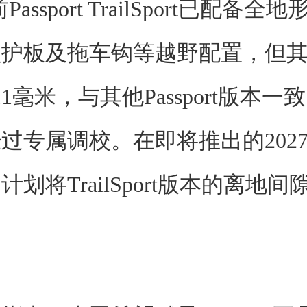
assport TrailSport已配备全
盘护板及拖车钩等越野配置，但
1毫米，与其他Passport版本
过专属调校。在即将推出的202
划将TrailSport版本的离地间