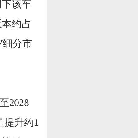
，创下该车
t版本约占
UV细分市
。
2028
量提升约1