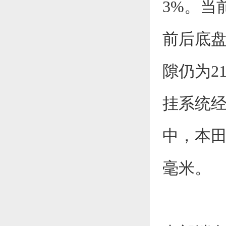
3%。当前P
前后底
隙仍为21
挂系统经
中，本田计
毫米。