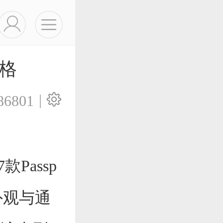
风格
|
86801
Passp
外观与通