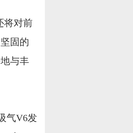
计还将对前
、坚固的
好地与丰
然吸气V6发