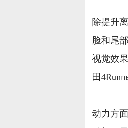
除提升离地
脸和尾
视觉效
田4Run
动力方面，