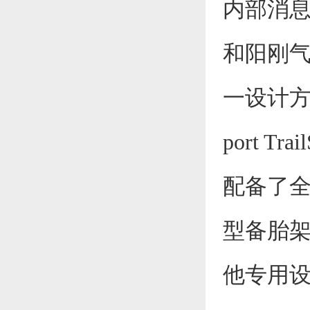
内部消息
和阳刚气质
一设计方
port 
配备了
型备胎架
他专用