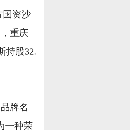
方国资沙
后，重庆
持股32.
有品牌名
为一种荣