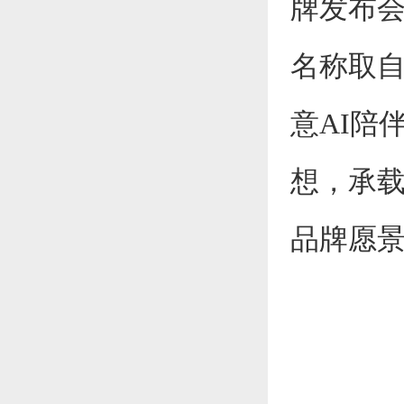
牌发布会
名称取自"Art
意AI陪
想，承载
品牌愿