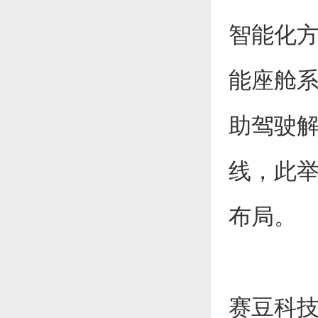
智能化方
能座舱
助驾驶
线，此
布局。
赛豆科技