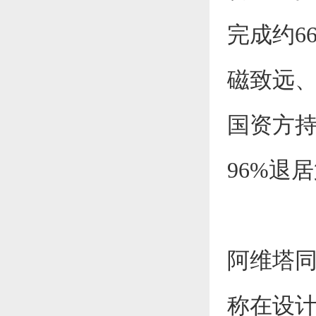
完成约6
磁致远
国资方持
96%退
阿维塔
称在设计