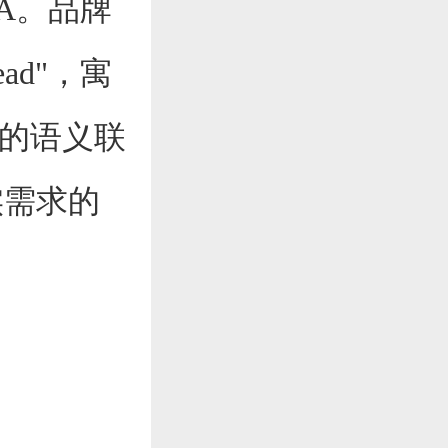
A。品牌
Ahead"，寓
"的语义联
实需求的